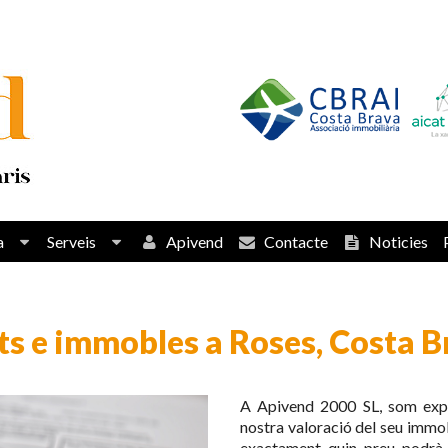
a
Serveis
Apivend
Contacte
Noticies
ts e immobles a Roses, Costa B
A Apivend 2000 SL, som exper
nostra valoració del seu immo
exactament quin preu podrà 