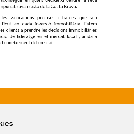
Empuriabrava i resta de la Costa Brava.
es valoracions precises i fiables que son
l’èxit en cada inversió immobiliària. Estem
res clients a prendre les decisions immobiliàries
ció de lideratge en el mercat local , unida a
nd coneixement del mercat.
kies