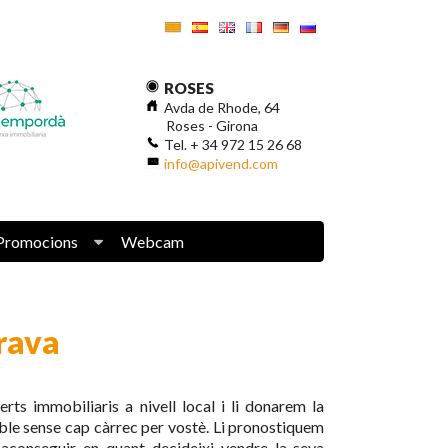
ROSES
Avda de Rhode, 64
Roses - Girona
Tel. + 34 972 15 26 68
info@apivend.com
Promocions
Webcam
rava
ts immobiliaris a nivell local i li donarem la
ble sense cap càrrec per vostè. Li pronostiquem
aconseguir en quant decideixi vendre la seva