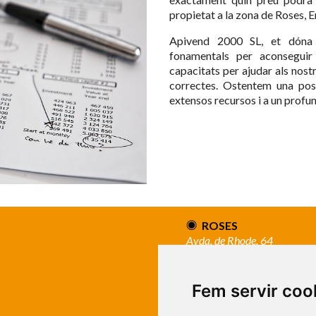
propietat a la zona de Roses, 
Apivend 2000 SL, et dóna l
fonamentals per aconseguir 
capacitats per ajudar als nost
correctes. Ostentem una posi
extensos recursos i a un profu
ROSES
Avda. de Rhode, 64
Roses - Girona
Tel. +34 972 15 26 68
info@apivend.com
Fem servir coo