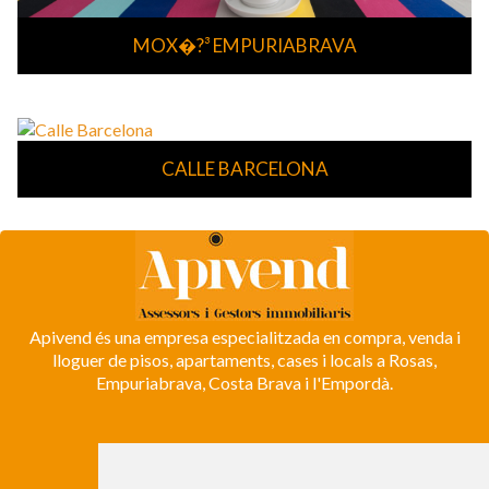
MOX�?³ EMPURIABRAVA
CALLE BARCELONA
Apivend és una empresa especialitzada en compra, venda i
lloguer de pisos, apartaments, cases i locals a Rosas,
Empuriabrava, Costa Brava i l'Empordà.
ROSES
Avda. de Rhode, 64