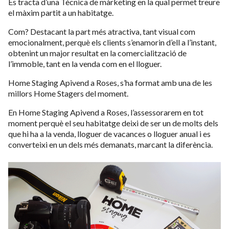
Es tracta d’una Tècnica de màrketing en la qual permet treure
el màxim partit a un habitatge.
Com? Destacant la part més atractiva, tant visual com
emocionalment, perquè els clients s’enamorin d’ell a l’instant,
obtenint un major resultat en la comercialització de
l’immoble, tant en la venda com en el lloguer.
Home Staging Apivend a Roses, s’ha format amb una de les
millors Home Stagers del moment.
En Home Staging Apivend a Roses, l’assessorarem en tot
moment perquè el seu habitatge deixi de ser un de molts dels
que hi ha a la venda, lloguer de vacances o lloguer anual i es
converteixi en un dels més demanats, marcant la diferència.