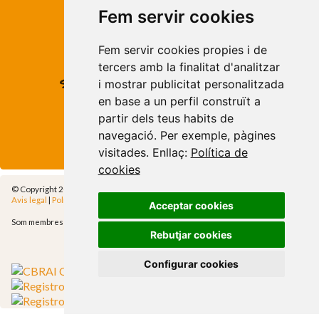
Roses - Girona
Fem servir cookies
Tel. +34 972 15 26 68
info@apivend.com
Fem servir cookies propies i de
tercers amb la finalitat d'analitzar
Segueixnos!
i mostrar publicitat personalitzada
en base a un perfil construït a
partir dels teus habits de
navegació. Per exemple, pàgines
visitades. Enllaç:
Política de
cookies
© Copyright 2014 - Apivend 2000 SL |
Tots els drets reservats
Avis legal
|
Política de privadesa
|
Política de cookies
|
Cfg.Cookies
Acceptar cookies
Som membres de
Rebutjar cookies
Configurar cookies