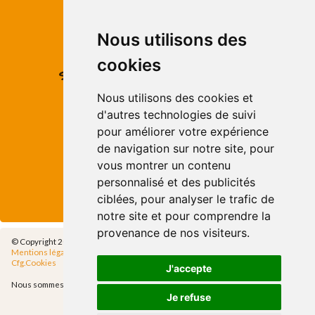
Roses - Girona
Tel. +34 972 15 26 68
info@apivend.com
Nous utilisons des
cookies
Suivez-
nous!
Nous utilisons des cookies et
d'autres technologies de suivi
pour améliorer votre expérience
de navigation sur notre site, pour
vous montrer un contenu
personnalisé et des publicités
ciblées, pour analyser le trafic de
notre site et pour comprendre la
provenance de nos visiteurs.
© Copyright 2014 - Apivend 2000 SL |
Tous les droits sont réservés
Mentions légales
|
Politique de confidentialité
|
Politique de Cookies
|
Cfg.Cookies
J'accepte
Nous sommes membres de
Je refuse