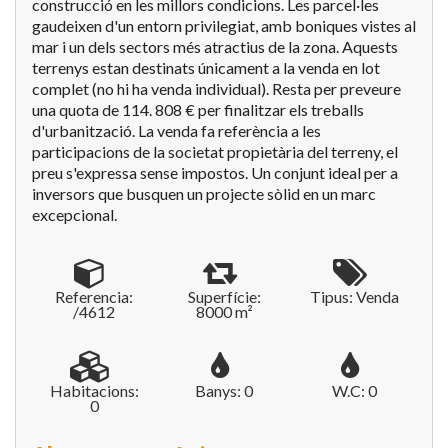
construcció en les millors condicions. Les parcel·les
gaudeixen d'un entorn privilegiat, amb boniques vistes al
mar i un dels sectors més atractius de la zona. Aquests
terrenys estan destinats únicament a la venda en lot
complet (no hi ha venda individual). Resta per preveure
una quota de 114. 808 € per finalitzar els treballs
d'urbanització. La venda fa referència a les
participacions de la societat propietària del terreny, el
preu s'expressa sense impostos. Un conjunt ideal per a
inversors que busquen un projecte sòlid en un marc
excepcional.
Referencia:
Superfície:
Tipus: Venda
/4612
8000 m²
Habitacions:
Banys: 0
W.C: 0
0