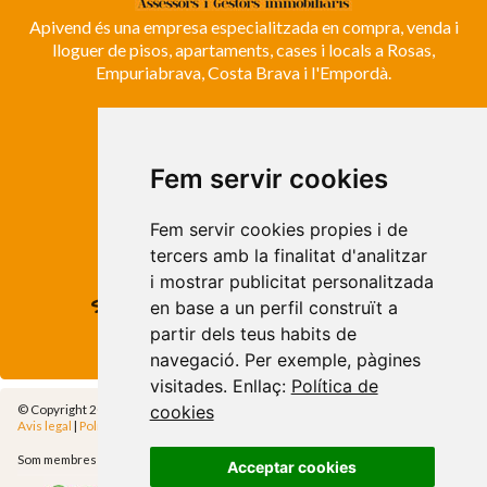
Apivend és una empresa especialitzada en compra, venda i
lloguer de pisos, apartaments, cases i locals a Rosas,
Empuriabrava, Costa Brava i l'Empordà.
ROSES
Avda. de Rhode, 64
Fem servir cookies
Roses - Girona
Tel. +34 972 15 26 68
Fem servir cookies propies i de
info@apivend.com
tercers amb la finalitat d'analitzar
i mostrar publicitat personalitzada
Segueixnos!
en base a un perfil construït a
partir dels teus habits de
navegació. Per exemple, pàgines
visitades. Enllaç:
Política de
© Copyright 2014 - Apivend 2000 SL |
Tots els drets reservats
cookies
Avis legal
|
Política de privadesa
|
Política de cookies
|
Cfg.Cookies
Som membres de
Acceptar cookies