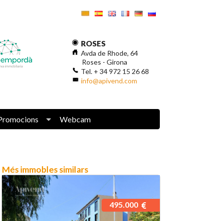
ROSES
Avda de Rhode, 64
Roses - Girona
Tel. + 34 972 15 26 68
info@apivend.com
Promocions
Webcam
Més immobles similars
495.000