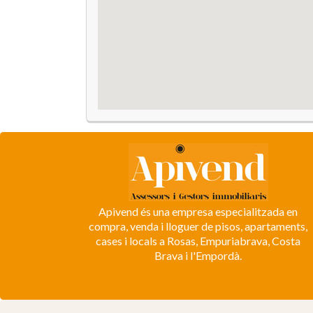
Apivend és una empresa especialitzada en
compra, venda i lloguer de pisos, apartaments,
cases i locals a Rosas, Empuriabrava, Costa
Brava i l'Empordà.