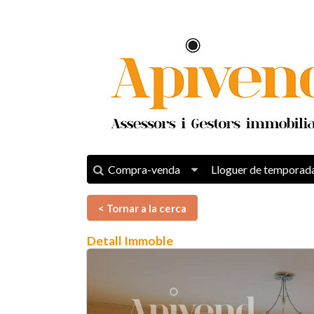
Compra-venda
Lloguer de temporad
< Tornar a la cerca
Detall Immoble