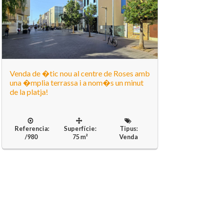
Venda de �tic nou al centre de Roses amb
una �mplia terrassa i a nom�s un minut
de la platja!
Referencia:
Superfície:
Tipus:
/980
75 m²
Venda