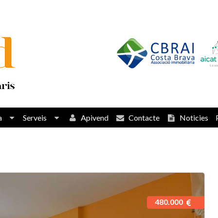
a
Serveis
Apivend
Contacte
Noticies
480.000