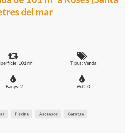
tres del mar
perfície: 101 m²
Tipus: Venda
Banys: 2
W.C: 0
nat
Piscina
Ascensor
Garatge