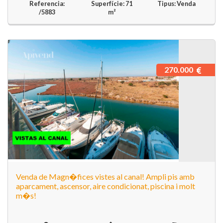
Referencia:
Superfície: 71
Tipus: Venda
/5883
m²
270.000
Venda de Magn�fices vistes al canal! Ampli pis amb
aparcament, ascensor, aire condicionat, piscina i molt
m�s!