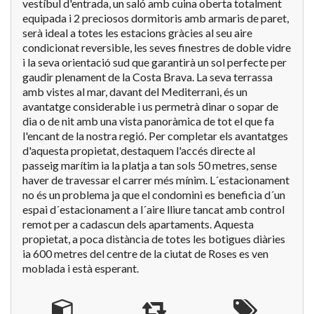
vestíbul d'entrada, un saló amb cuina oberta totalment
equipada i 2 preciosos dormitoris amb armaris de paret,
serà ideal a totes les estacions gràcies al seu aire
condicionat reversible, les seves finestres de doble vidre
i la seva orientació sud que garantirà un sol perfecte per
gaudir plenament de la Costa Brava. La seva terrassa
amb vistes al mar, davant del Mediterrani, és un
avantatge considerable i us permetrà dinar o sopar de
dia o de nit amb una vista panoràmica de tot el que fa
l'encant de la nostra regió. Per completar els avantatges
d'aquesta propietat, destaquem l'accés directe al
passeig marítim ia la platja a tan sols 50 metres, sense
haver de travessar el carrer més mínim. L´estacionament
no és un problema ja que el condomini es beneficia d´un
espai d´estacionament a l´aire lliure tancat amb control
remot per a cadascun dels apartaments. Aquesta
propietat, a poca distància de totes les botigues diàries
ia 600 metres del centre de la ciutat de Roses es ven
moblada i està esperant.