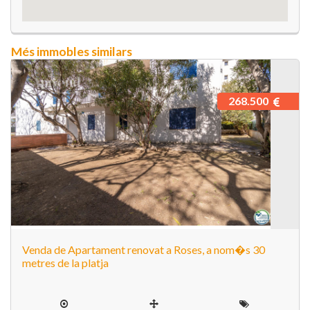
Més immobles similars
268.500
Venda de Apartament renovat a Roses, a nom�s 30
metres de la platja