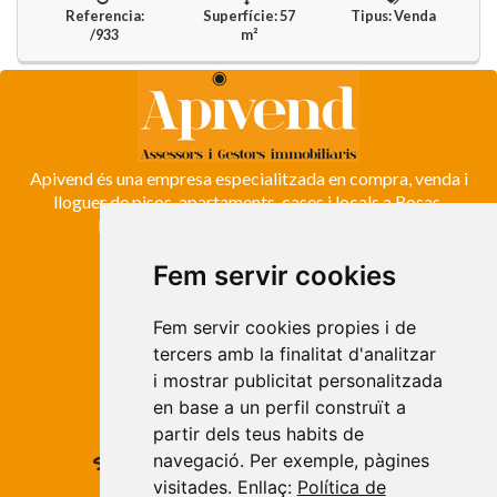
Referencia:
Superfície: 57
Tipus: Venda
/933
m²
Apivend és una empresa especialitzada en compra, venda i
lloguer de pisos, apartaments, cases i locals a Rosas,
Empuriabrava, Costa Brava i l'Empordà.
Fem servir cookies
ROSES
Avda. de Rhode, 64
Fem servir cookies propies i de
Roses - Girona
tercers amb la finalitat d'analitzar
Tel. +34 972 15 26 68
i mostrar publicitat personalitzada
info@apivend.com
en base a un perfil construït a
partir dels teus habits de
Segueixnos!
navegació. Per exemple, pàgines
visitades. Enllaç:
Política de