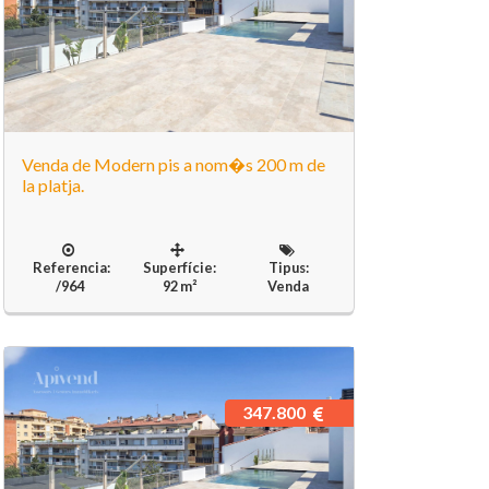
Venda de Modern pis a nom�s 200 m de
la platja.
Referencia:
Superfície:
Tipus:
/964
92 m²
Venda
347.800