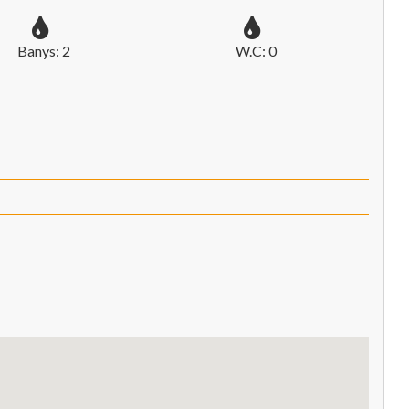
Banys: 2
W.C: 0