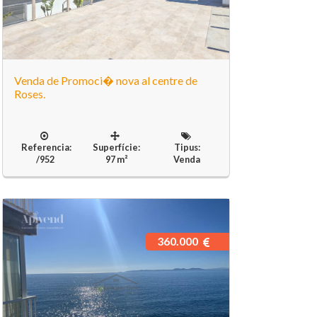
Venda de Promoci� nova al centre de
Roses.
Referencia:
Superfície:
Tipus:
/952
97 m²
Venda
360.000