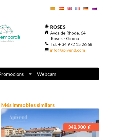
ROSES
Avda de Rhode, 64
Roses - Girona
Tel. + 34 972 15 26 68
info@apivend.com
Promocions
Webcam
Més immobles similars
348.900