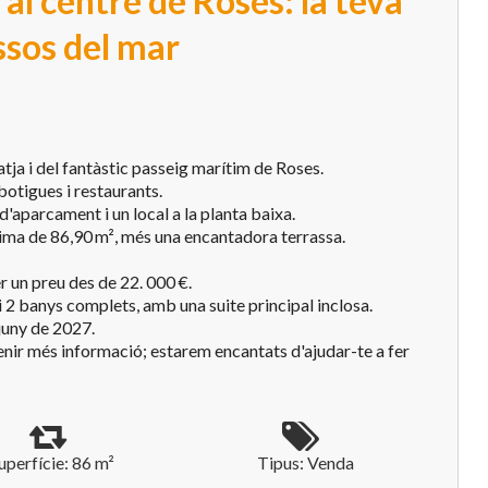
al centre de Roses: la teva
ssos del mar
tja i del fantàstic passeig marítim de Roses.
botigues i restaurants.
d'aparcament i un local a la planta baixa.
nima de 86,90 m², més una encantadora terrassa.
 un preu des de 22. 000 €.
 2 banys complets, amb una suite principal inclosa.
 juny de 2027.
nir més informació; estarem encantats d'ajudar-te a fer
uperfície: 86 m²
Tipus: Venda