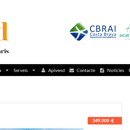
a
Serveis
Apivend
Contacte
Noticies
349.000