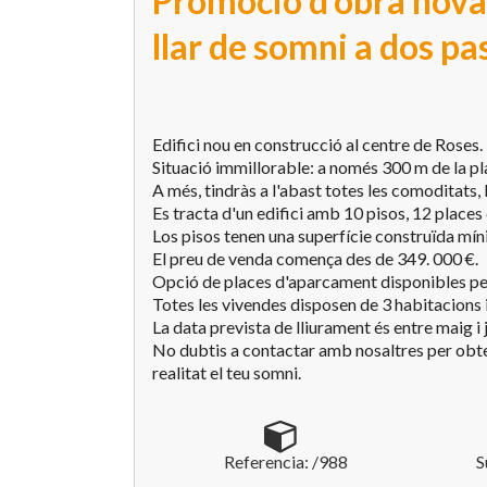
Promoció d'obra nova 
llar de somni a dos pa
Edifici nou en construcció al centre de Roses.
Situació immillorable: a només 300 m de la pla
A més, tindràs a l'abast totes les comoditats, 
Es tracta d'un edifici amb 10 pisos, 12 places 
Los pisos tenen una superfície construïda mí
El preu de venda comença des de 349. 000 €.
Opció de places d'aparcament disponibles per
Totes les vivendes disposen de 3 habitacions i
La data prevista de lliurament és entre maig i
No dubtis a contactar amb nosaltres per obte
realitat el teu somni.
Referencia: /988
S