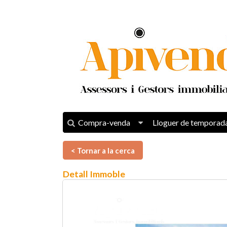
Compra-venda
Lloguer de temporad
< Tornar a la cerca
Detall Immoble