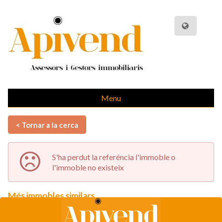
Menu
< Tornar a la cerca
S'ha perdut la referéncia l'immoble o
l'immoble no existeix
Més immobles similars