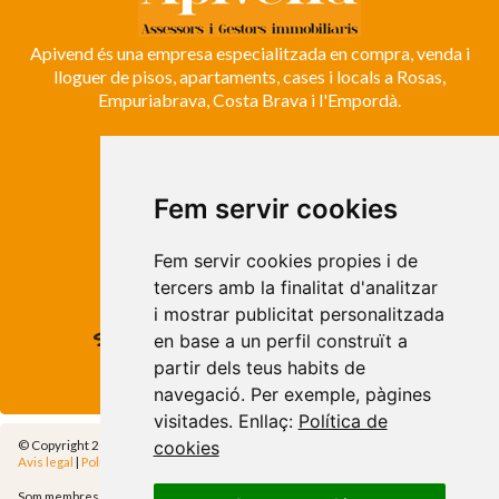
Apivend és una empresa especialitzada en compra, venda i
lloguer de pisos, apartaments, cases i locals a Rosas,
Empuriabrava, Costa Brava i l'Empordà.
ROSES
Avda. de Rhode, 64
Fem servir cookies
Roses - Girona
Tel. +34 972 15 26 68
Fem servir cookies propies i de
info@apivend.com
tercers amb la finalitat d'analitzar
i mostrar publicitat personalitzada
Segueixnos!
en base a un perfil construït a
partir dels teus habits de
navegació. Per exemple, pàgines
visitades. Enllaç:
Política de
cookies
© Copyright 2014 - Apivend 2000 SL |
Tots els drets reservats
Avis legal
|
Política de privadesa
|
Política de cookies
|
Cfg.Cookies
Som membres de