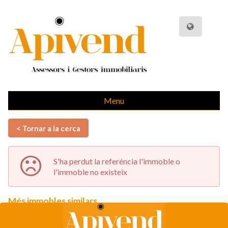
Menu
< Tornar a la cerca
S'ha perdut la referéncia l'immoble o
l'immoble no existeix
Més immobles similars