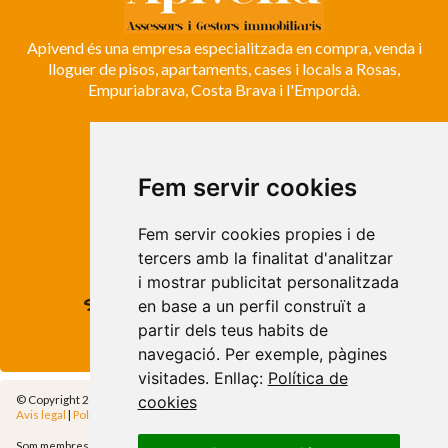
Apivend és una empresa especialitzada en compra, venda i
lloguer de pisos, apartaments, cases i locals a Rosas,
Empuriabrava, Costa Brava i l'Empordà.
ROSES
Avda. de Rhode, 64
Fem servir cookies
Roses - Girona
Tel. +34 972 15 26 68
Fem servir cookies propies i de
info@apivend.com
tercers amb la finalitat d'analitzar
i mostrar publicitat personalitzada
Segueixnos!
en base a un perfil construït a
partir dels teus habits de
navegació. Per exemple, pàgines
visitades. Enllaç:
Política de
cookies
© Copyright 2014 - Apivend 2000 SL |
Tots els drets reservats
Avis legal
|
Política de privadesa
|
Política de cookies
|
Cfg.Cookies
Som membres de