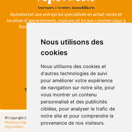
Apivend est une entreprise spécialisée en achat-vente et
location d´appartements, maisons et locaux commerciaux à
Roses, Empuriabrava, Costa Brava et Emporda.
Nous utilisons des
ROSES
cookies
Avda. de Rhode, 64
Roses - Girona
Tel. +34 972 15 26 68
Nous utilisons des cookies et
info@apivend.com
d'autres technologies de suivi
pour améliorer votre expérience
de navigation sur notre site, pour
Suivez-
vous montrer un contenu
nous!
personnalisé et des publicités
ciblées, pour analyser le trafic de
notre site et pour comprendre la
© Copyright 2014 - Apivend 2000 SL |
Tous les droits sont réservés
provenance de nos visiteurs.
Mentions légales
|
Politique de confidentialité
|
Politique de Cookies
|
Cfg.Cookies