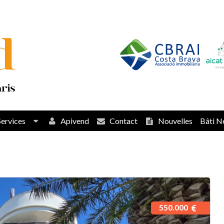
Services
Apivend
Contact
Nouvelles
Bâti N
550.000