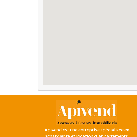
Apivend est une entreprise spécialisée en
achat-vente et location d´appartements,