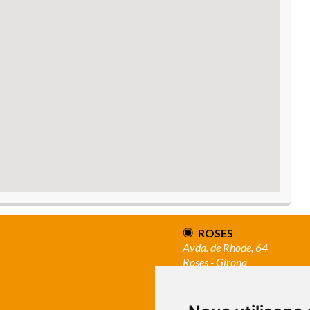
ROSES
Avda. de Rhode, 64
Roses - Girona
Tel. +34 972 15 26 68
info@apivend.com