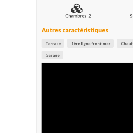
Chambres: 2
S
Autres caractéristiques
Terrase
1ère ligne front mer
Chauf
Garage