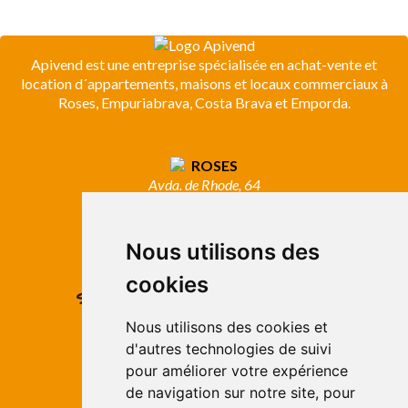
Apivend est une entreprise spécialisée en achat-vente et
location d´appartements, maisons et locaux commerciaux à
Roses, Empuriabrava, Costa Brava et Emporda.
ROSES
Avda. de Rhode, 64
Roses - Girona
Tel. +34 972 15 26 68
info@apivend.com
Nous utilisons des
cookies
Suivez-
nous!
Nous utilisons des cookies et
d'autres technologies de suivi
pour améliorer votre expérience
de navigation sur notre site, pour