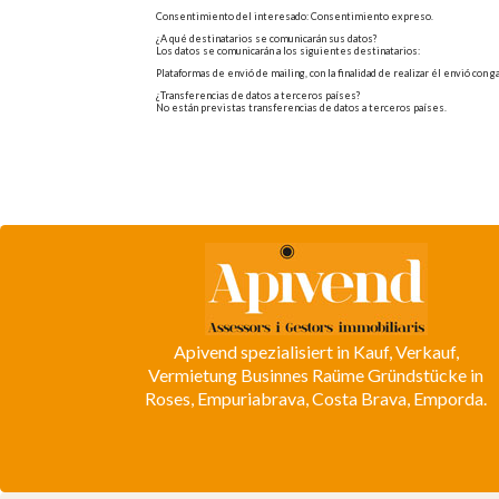
Consentimiento del interesado: Consentimiento expreso.
¿A qué destinatarios se comunicarán sus datos?
Los datos se comunicarán a los siguientes destinatarios:
Plataformas de envió de mailing, con la finalidad de realizar él envió con 
¿Transferencias de datos a terceros países?
No están previstas transferencias de datos a terceros países.
Apivend spezialisiert in Kauf, Verkauf,
Vermietung Businnes Raüme Gründstücke in
Roses, Empuriabrava, Costa Brava, Emporda.