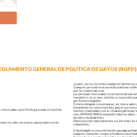
GLAMENTO GENERAL DE POLÍTICA DE DATOS (RGPD), 2
¿Cuáles son sus derechos cuando nos facilita sus 
Cualquier persona tiene derecho a obtener conf
que les conciernan, o no.
Las personas interesadas tienen derecho a acceder 
inexactos o, en su caso, solicitar su supresión cu
que fueron recogidos.
En determinadas circunstancias, los interesados p
únicamente los conservaremos para el ejercicio o
 interesadas con el fin de gestionar él envió de
motivos relacionados con su situación particular,
caso, APIVEND 2000 SL dejará de tratar los datos,
posibles reclamaciones.
Podrá ejercitar materialmente sus derechos de la
rante los años necesarios para cumplir con las
tratamiento.
Si ha otorgado su consentimiento para alguna fina
cualquier momento, sin que ello afecte a la licit