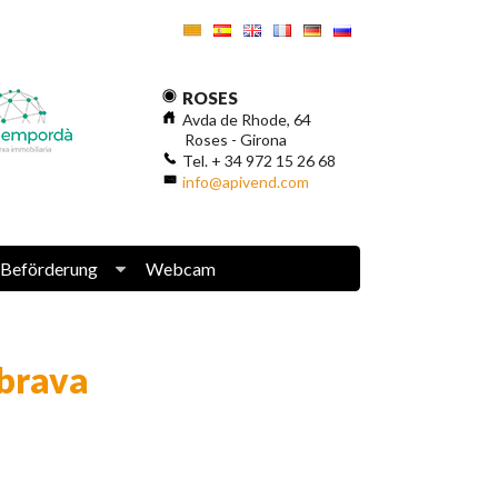
ROSES
Avda de Rhode, 64
Roses - Girona
Tel. + 34 972 15 26 68
info@apivend.com
Beförderung
Webcam
brava