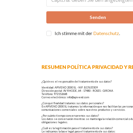
Senden
Ich stimme mit der
Datenschutz
.
RESUMEN POLÍTICA PRIVACIDAD Y RE
¿Quién es el responsable del tratamiento de sus datos?
Identidad: APIVEND 2000 SL - NIF: B17635509
Dirección postal: AV RHODE, 64 - 17480 - ROSES - GIRONA
Teléfono: 972152668
Correo electrónico: info@apivend.com
¿Con qué finalidad tratamos sus datos personales?
En APIVEND 2000 SL tratamos la información que nos facilitan las personas
comunicaciones comerciales sobre nuestros productos y servicios.
¿Por cuánto tiempo conservaremos sus datos?
Los datos se conservarán mientras se mantenga la relación comercial o du
obligaciones legales.
¿Cuál es la legitimación para el tratamiento de sus datos?
Le indicamos la base legal para el tratamiento de sus datos: