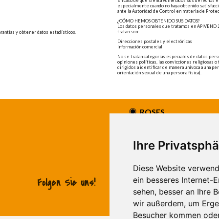
En caso de que sienta vulnerados sus derechos en
especialmente cuando no haya obtenido satisfacci
ante la Autoridad de Control en materia de Prote
¿CÓMO HEMOS OBTENIDO SUS DATOS?
Los datos personales que tratamos en APIVEND 20
tratan son:
garantías y obtener datos estadísticos.
Direcciones postales y electrónicas
Información comercial
No se tratan categorías especiales de datos perso
opiniones políticas, las convicciones religiosas o f
dirigidos a identificar de manera unívoca a una pers
orientación sexual de una persona física).
ROSES
Avda. de Rhode, 64
Roses - Girona
Tel. +34 972 15 26 68
Ihre Privatsphä
info@apivend.com
Diese Website verwend
ein besseres Internet-
Folgen Sie uns!
sehen, besser an Ihre 
wir außerdem, um Erge
Besucher kommen oder 