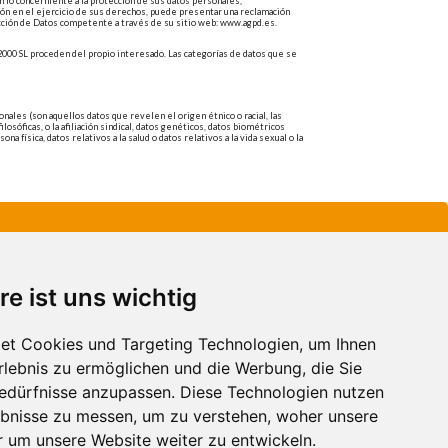
 lo concerniente a la protección de sus datos personales,
ón en el ejercicio de sus derechos, puede presentar una reclamación
cción de Datos competente a través de su sitio web: www.agpd.es.
00 SL proceden del propio interesado. Las categorías de datos que se
nales (son aquellos datos que revelen el origen étnico o racial, las
ilosóficas, o la afiliación sindical, datos genéticos, datos biométricos
ona física, datos relativos a la salud o datos relativos a la vida sexual o la
re ist uns wichtig
et Cookies und Targeting Technologien, um Ihnen
Erlebnis zu ermöglichen und die Werbung, die Sie
Bedürfnisse anzupassen. Diese Technologien nutzen
bnisse zu messen, um zu verstehen, woher unsere
um unsere Website weiter zu entwickeln.