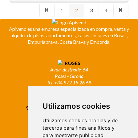
1
2
3
4
Apivend es una empresa especializada en compra, venta y
alquiler de pisos, apartamentos, casas i locales en Rosas,
Empuriabrava, Costa Brava y Empordà.
ROSES
Avda. de Rhode, 64
Roses - Girona
Tel. +34 972 15 26 68
info@apivend.com
Utilizamos cookies
Síguenos!
Utilizamos cookies propias y de
terceros para fines analíticos y
para mostrarte publicidad