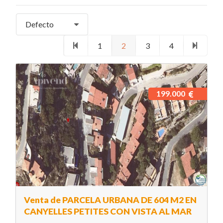
Defecto
1
2
3
4
199.000
Venta de PARCELA URBANA DE 604 M2 EN
CANYELLES PETITES CON VISTA AL MAR