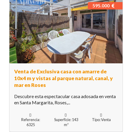
595.000
Venta de Exclusiva casa con amarre de
10x4 m y vistas al parque natural, canal, y
mar en Roses
Descubre esta espectacular casa adosada en venta
en Santa Margarita, Roses,...
Referencia:
Superfície: 143
Tipo: Venta
6325
m²