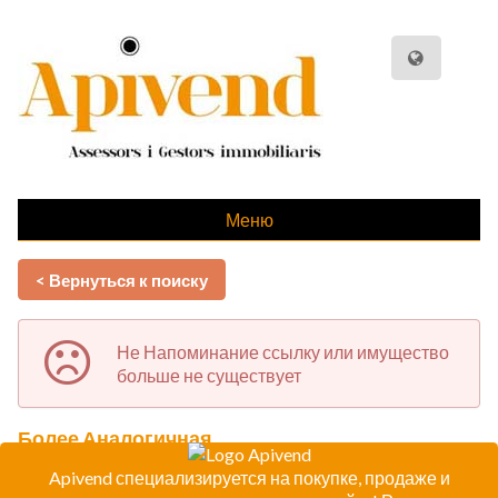
Меню
< Вернуться к поиску
Не Напоминание ссылку или имущество
больше не существует
Более Аналогичная
Apivend специализируется на покупке, продаже и