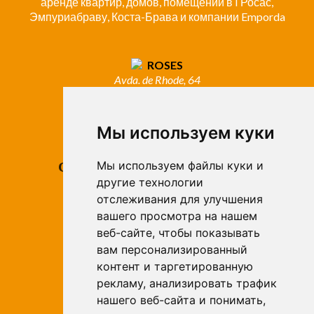
аренде квартир, домов, помещений в I Росас,
Эмпуриабраву, Коста-Брава и компании Emporda
ROSES
Avda. de Rhode, 64
Roses - Girona
Tel. +34 972 15 26 68
info@apivend.com
Мы используем куки
Следуй
Мы используем файлы куки и
другие технологии
за
отслеживания для улучшения
нами!
вашего просмотра на нашем
веб-сайте, чтобы показывать
вам персонализированный
контент и таргетированную
рекламу, анализировать трафик
нашего веб-сайта и понимать,