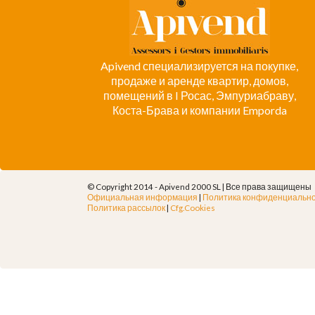
Apivend специализируется на покупке,
продаже и аренде квартир, домов,
помещений в I Росас, Эмпуриабраву,
Коста-Брава и компании Emporda
© Copyright 2014 - Apivend 2000 SL |
Все права защищены
Официальная информация
|
Политика конфиденциальн
Политика рассылок
|
Cfg.Cookies