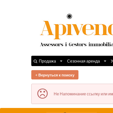
Продажа
Сезонная аренда
У
< Вернуться к поиску
Не Напоминание ссылку или им