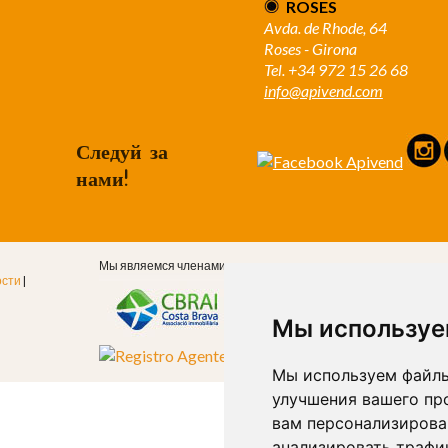
ROSES
Avda. de Rhode, 64
Roses - Girona
Tel. +34 972 15 26 68
info@apivend.com
Следуй за
нами!
Мы являемся членами
ости
|
Мы используе
Мы используем файлы
улучшения вашего пр
вам персонализирова
анализировать трафик