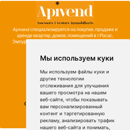
Apivend специализируется на покупке, продаже и
аренде квартир, домов, помещений в I Росас,
Эмпуриабраву, Коста-Брава и компании Emporda
Мы используем куки
ROSES
Avda. de Rhode, 64
Мы используем файлы куки и
Roses - Girona
другие технологии
Tel. +34 972 15 26 68
отслеживания для улучшения
info@apivend.com
вашего просмотра на нашем
веб-сайте, чтобы показывать
Следуй
вам персонализированный
за
контент и таргетированную
нами!
рекламу, анализировать трафик
нашего веб-сайта и понимать,