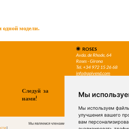
 одной модели.
ROSES
Avda. de Rhode, 64
Roses - Girona
Tel. +34 972 15 26 68
info@apivend.com
Следуй за
Мы используе
нами!
Мы используем файлы
улучшения вашего пр
вам персонализирова
Мы являемся членами
ости
|
анализировать трафик