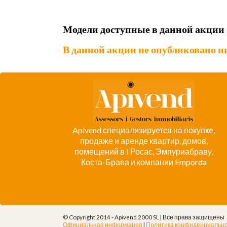
Модели доступные в данной акции
В данной акции не опубликовано ни
Apivend специализируется на покупке,
продаже и аренде квартир, домов,
помещений в I Росас, Эмпуриабраву,
Коста-Брава и компании Emporda
© Copyright 2014 - Apivend 2000 SL |
Все права защищены
Официальная информация
|
Политика конфиденциальн