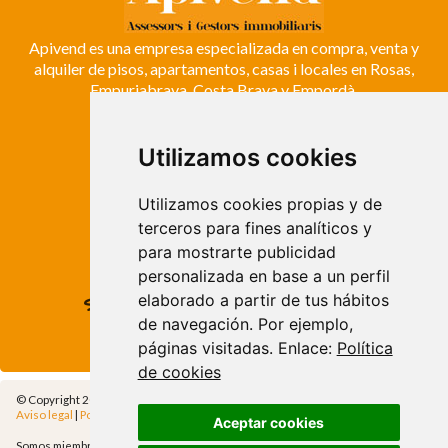
Apivend es una empresa especializada en compra, venta y
alquiler de pisos, apartamentos, casas i locales en Rosas,
Empuriabrava, Costa Brava y Empordà.
Utilizamos cookies
ROSES
Avda. de Rhode, 64
Roses - Girona
Utilizamos cookies propias y de
Tel. +34 972 15 26 68
terceros para fines analíticos y
info@apivend.com
para mostrarte publicidad
personalizada en base a un perfil
elaborado a partir de tus hábitos
Síguenos!
de navegación. Por ejemplo,
páginas visitadas. Enlace:
Política
de cookies
© Copyright 2014 - Apivend 2000 SL |
Todos los derechos reservados
Aviso legal
|
Política de privacidad
|
Política de cookies
|
Cfg.Cookies
Aceptar cookies
Somos miembros de