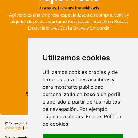
Apivend es una empresa especializada en compra, venta y
alquiler de pisos, apartamentos, casas i locales en Rosas,
Empuriabrava, Costa Brava y Empordà.
ROSES
Avda. de Rhode, 64
Utilizamos cookies
Roses - Girona
Tel. +34 972 15 26 68
Utilizamos cookies propias y de
info@apivend.com
terceros para fines analíticos y
para mostrarte publicidad
Síguenos!
personalizada en base a un perfil
elaborado a partir de tus hábitos
de navegación. Por ejemplo,
páginas visitadas. Enlace:
Política
de cookies
© Copyright 2014 - Apivend 2000 SL |
Todos los derechos reservados
Aviso legal
|
Política de privacidad
|
Política de cookies
|
Cfg.Cookies
Somos miembros de