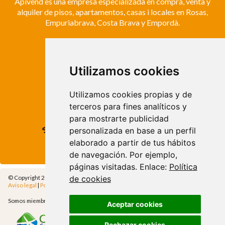
Apivend es una empresa especializada en compra, venta y
alquiler de pisos, apartamentos, casas i locales en Rosas,
Empuriabrava, Costa Brava y Empordà.
ROSES
Avda. de Rhode, 64
Utilizamos cookies
Roses - Girona
Tel. +34 972 15 26 68
Utilizamos cookies propias y de
info@apivend.com
terceros para fines analíticos y
para mostrarte publicidad
Síguenos!
personalizada en base a un perfil
elaborado a partir de tus hábitos
de navegación. Por ejemplo,
páginas visitadas. Enlace:
Política
de cookies
© Copyright 2014 - Apivend 2000 SL |
Todos los derechos reservados
Aviso legal
|
Política de privacidad
|
Política de cookies
|
Cfg.Cookies
Somos miembros de
Aceptar cookies
Rechazar cookies