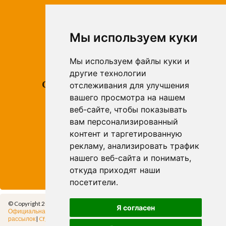
ROSES
Avda. de Rhode, 64
Roses - Girona
Мы используем куки
Tel. +34 972 15 26 68
info@apivend.com
Мы используем файлы куки и
другие технологии
Следуй
отслеживания для улучшения
за
вашего просмотра на нашем
веб-сайте, чтобы показывать
нами!
вам персонализированный
контент и таргетированную
рекламу, анализировать трафик
нашего веб-сайта и понимать,
откуда приходят наши
посетители.
© Copyright 2014 - Apivend 2000 SL |
Все права защищены
Я согласен
Официальная информация
|
Политика конфиденциальности
|
Политика
рассылок
|
Cfg.Cookies