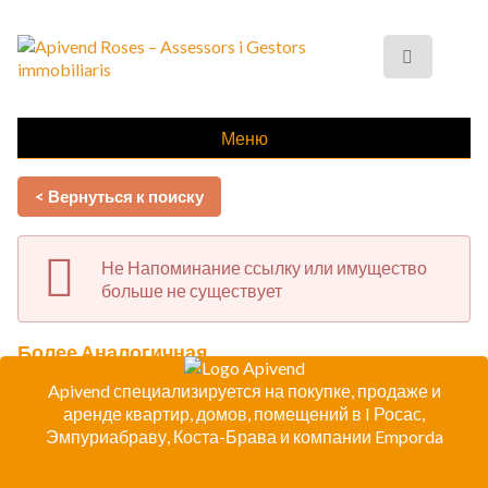
Меню
< Вернуться к поиску
Не Напоминание ссылку или имущество
больше не существует
Более Аналогичная
Apivend специализируется на покупке, продаже и
аренде квартир, домов, помещений в I Росас,
Эмпуриабраву, Коста-Брава и компании Emporda