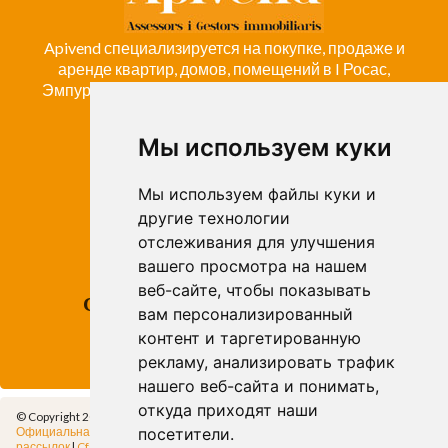
Apivend специализируется на покупке, продаже и
аренде квартир, домов, помещений в I Росас,
Эмпуриабраву, Коста-Брава и компании Emporda
Мы используем куки
ROSES
Avda. de Rhode, 64
Мы используем файлы куки и
Roses - Girona
другие технологии
Tel. +34 972 15 26 68
отслеживания для улучшения
info@apivend.com
вашего просмотра на нашем
веб-сайте, чтобы показывать
Следуй
вам персонализированный
за
контент и таргетированную
нами!
рекламу, анализировать трафик
нашего веб-сайта и понимать,
откуда приходят наши
© Copyright 2014 - Apivend 2000 SL |
Все права защищены
Официальная информация
|
Политика конфиденциальности
|
Политика
посетители.
рассылок
|
Cfg.Cookies