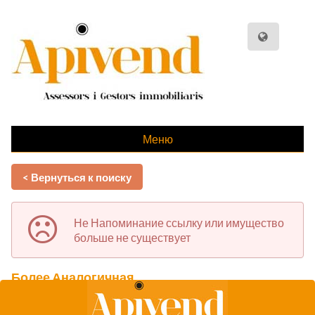
Меню
< Вернуться к поиску
Не Напоминание ссылку или имущество
больше не существует
Более Аналогичная