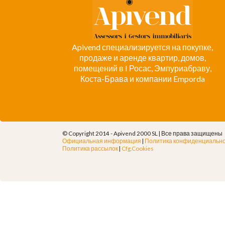
Apivend специализируется на покупке,
продаже и аренде квартир, домов,
помещений в I Росас, Эмпуриабраву,
Коста-Брава и компании Emporda
© Copyright 2014 - Apivend 2000 SL |
Все права защищены
Официальная информация
|
Политика конфиденциальн
Политика рассылок
|
Cfg.Cookies