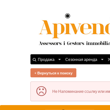
Продажа
Сезонная аренда
У
< Вернуться к поиску
Не Напоминание ссылку или им