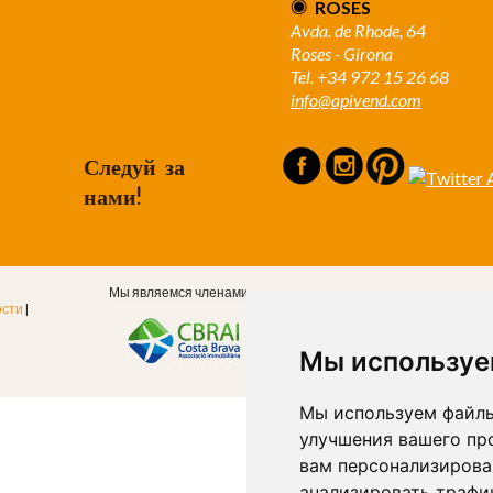
ROSES
Avda. de Rhode, 64
Roses - Girona
Tel. +34 972 15 26 68
info@apivend.com
Следуй за
нами!
Мы являемся членами
ости
|
Мы используе
Мы используем файлы
улучшения вашего пр
вам персонализирова
анализировать трафик