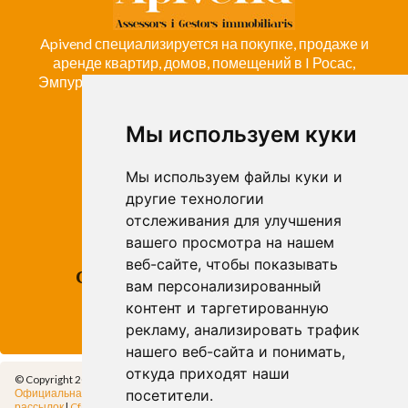
Apivend специализируется на покупке, продаже и
аренде квартир, домов, помещений в I Росас,
Эмпуриабраву, Коста-Брава и компании Emporda
Мы используем куки
ROSES
Avda. de Rhode, 64
Мы используем файлы куки и
Roses - Girona
другие технологии
Tel. +34 972 15 26 68
отслеживания для улучшения
info@apivend.com
вашего просмотра на нашем
веб-сайте, чтобы показывать
Следуй
вам персонализированный
за
контент и таргетированную
нами!
рекламу, анализировать трафик
нашего веб-сайта и понимать,
откуда приходят наши
© Copyright 2014 - Apivend 2000 SL |
Все права защищены
Официальная информация
|
Политика конфиденциальности
|
Политика
посетители.
рассылок
|
Cfg.Cookies