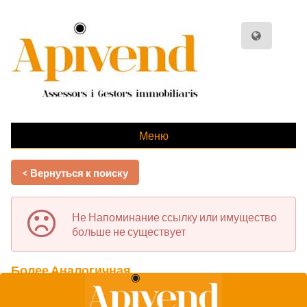
Меню
< Вернуться к поиску
Не Напоминание ссылку или имущество
больше не существует
Более Аналогичная