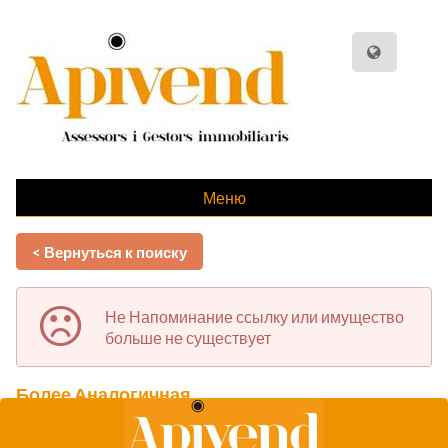
Меню
< Вернуться к поиску
Не Напоминание ссылку или имущество
больше не существует
Более Аналогичная