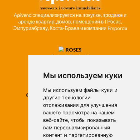
Apivend специализируется на покупке, продаже и
аренде квартир, домов, помещений в I Росас,
Эмпуриабраву, Коста-Брава и компании Emporda
ROSES
Avda. de Rhode, 64
Roses - Girona
Tel. +34 972 15 26 68
Мы используем куки
info@apivend.com
Мы используем файлы куки и
Следуй
другие технологии
за
отслеживания для улучшения
нами!
вашего просмотра на нашем
веб-сайте, чтобы показывать
вам персонализированный
контент и таргетированную