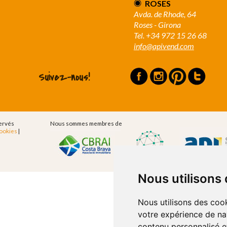
ROSES
Avda. de Rhode, 64
Roses - Girona
Tel. +34 972 15 26 68
info@apivend.com
Suivez-nous!
servés
Nous sommes membres de
Cookies
|
Nous utilisons
Nous utilisons des cook
votre expérience de na
contenu personnalisé et