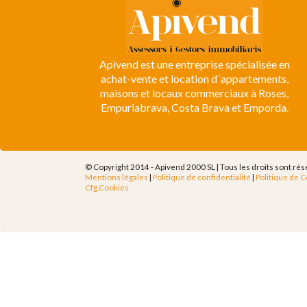
Apivend est une entreprise spécialisée en
achat-vente et location d´appartements,
maisons et locaux commerciaux à Roses,
Empuriabrava, Costa Brava et Emporda.
© Copyright 2014 - Apivend 2000 SL |
Tous les droits sont ré
Mentions légales
|
Politique de confidentialité
|
Politique de 
Cfg.Cookies