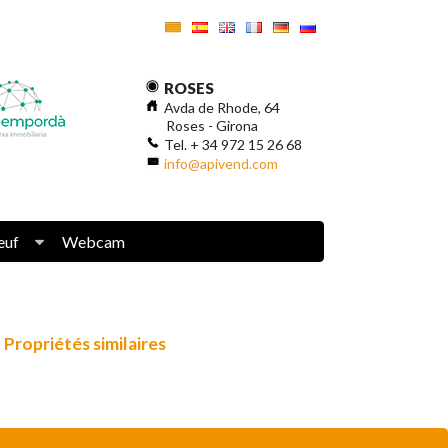
ROSES
Avda de Rhode, 64
Roses - Girona
Tel. + 34 972 15 26 68
info@apivend.com
euf
Webcam
Propriétés similaires