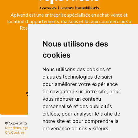
Apivend est une entreprise spécialisée en achat-vente et
location d´appartements, maisons et locaux commerciaux à
Roses, Empuriabrava, Costa Brava et Emporda.
Nous utilisons des
ROSES
cookies
Avda. de Rhode, 64
Roses - Girona
Tel. +34 972 15 26 68
Nous utilisons des cookies et
info@apivend.com
d'autres technologies de suivi
pour améliorer votre expérience
de navigation sur notre site, pour
Suivez-
vous montrer un contenu
nous!
personnalisé et des publicités
ciblées, pour analyser le trafic de
notre site et pour comprendre la
© Copyright 2014 - Apivend 2000 SL |
Tous les droits sont réservés
provenance de nos visiteurs.
Mentions légales
|
Politique de confidentialité
|
Politique de Cookies
|
Cfg.Cookies