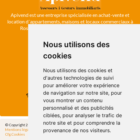
Apivend est une entreprise spécialisée en achat-vente et
location d´appartements, maisons et locaux commerciaux à
Roses, Empuriabrava, Costa Brava et Emporda.
Nous utilisons des
ROSES
cookies
Avda. de Rhode, 64
Roses - Girona
Tel. +34 972 15 26 68
Nous utilisons des cookies et
info@apivend.com
d'autres technologies de suivi
pour améliorer votre expérience
de navigation sur notre site, pour
Suivez-
vous montrer un contenu
nous!
personnalisé et des publicités
ciblées, pour analyser le trafic de
notre site et pour comprendre la
© Copyright 2014 - Apivend 2000 SL |
Tous les droits sont réservés
provenance de nos visiteurs.
Mentions légales
|
Politique de confidentialité
|
Politique de Cookies
|
Cfg.Cookies