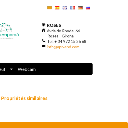
ROSES
Avda de Rhode, 64
Roses - Girona
Tel. + 34 972 15 26 68
info@apivend.com
euf
Webcam
Propriétés similaires