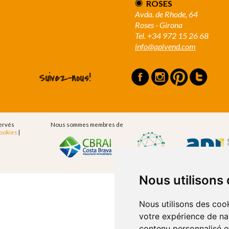
ROSES
Avda. de Rhode, 64
Roses - Girona
Tel. +34 972 15 26 68
info@apivend.com
Suivez-nous!
servés
Nous sommes membres de
Cookies
|
Nous utilisons
Nous utilisons des cook
votre expérience de na
contenu personnalisé et