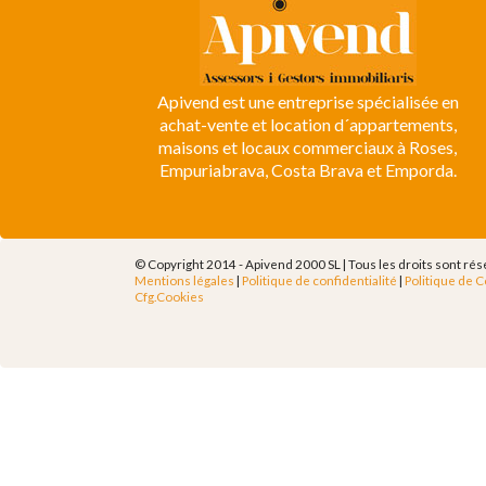
Apivend est une entreprise spécialisée en
achat-vente et location d´appartements,
maisons et locaux commerciaux à Roses,
Empuriabrava, Costa Brava et Emporda.
© Copyright 2014 - Apivend 2000 SL |
Tous les droits sont ré
Mentions légales
|
Politique de confidentialité
|
Politique de 
Cfg.Cookies