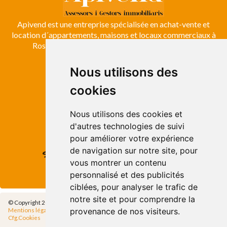
Apivend est une entreprise spécialisée en achat-vente et
location d´appartements, maisons et locaux commerciaux à
Roses, Empuriabrava, Costa Brava et Emporda.
Nous utilisons des
ROSES
cookies
Avda. de Rhode, 64
Roses - Girona
Tel. +34 972 15 26 68
Nous utilisons des cookies et
info@apivend.com
d'autres technologies de suivi
pour améliorer votre expérience
de navigation sur notre site, pour
Suivez-
vous montrer un contenu
nous!
personnalisé et des publicités
ciblées, pour analyser le trafic de
notre site et pour comprendre la
© Copyright 2014 - Apivend 2000 SL |
Tous les droits sont réservés
provenance de nos visiteurs.
Mentions légales
|
Politique de confidentialité
|
Politique de Cookies
|
Cfg.Cookies