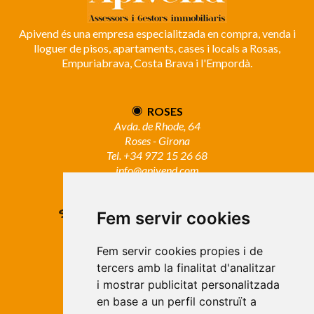
Apivend és una empresa especialitzada en compra, venda i
lloguer de pisos, apartaments, cases i locals a Rosas,
Empuriabrava, Costa Brava i l'Empordà.
ROSES
Avda. de Rhode, 64
Roses - Girona
Tel. +34 972 15 26 68
info@apivend.com
Segueixnos!
Fem servir cookies
Fem servir cookies propies i de
tercers amb la finalitat d'analitzar
i mostrar publicitat personalitzada
en base a un perfil construït a