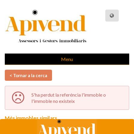
Menu
< Tornar a la cerca
S'ha perdut la referéncia l'immoble o
l'immoble no existeix
Més immobles similars