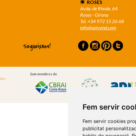
ROSES
Avda. de Rhode, 64
Roses - Girona
Tel. +34 972 15 26 68
info@apivend.com
Segueixnos!
Som membres de
ies
Fem servir coo
Fem servir cookies propi
publicitat personalitzad
habits de navegació. Pe