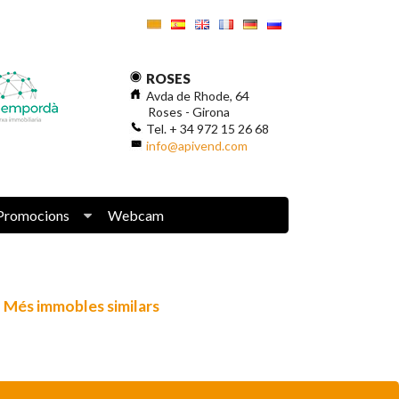
ROSES
Avda de Rhode, 64
Roses - Girona
Tel. + 34 972 15 26 68
info@apivend.com
Promocions
Webcam
Més immobles similars