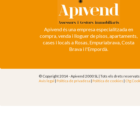
Apivend és una empresa especialitzada en
compra, venda i lloguer de pisos, apartaments,
cases i locals a Rosas, Empuriabrava, Costa
Brava i l'Empordà.
© Copyright 2014 - Apivend 2000 SL |
Tots els drets reservats
Avis legal
|
Política de privadesa
|
Política de cookies
|
Cfg.Cook