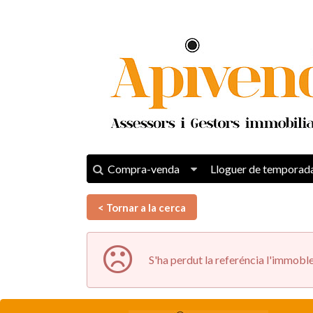
Compra-venda
Lloguer de temporad
< Tornar a la cerca
S'ha perdut la referéncia l'immobl