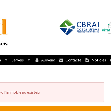
a
Serveis
Apivend
Contacte
Noticies
e o l'immoble no existeix