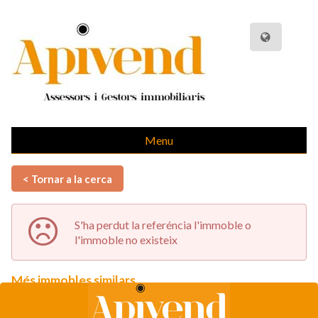
Menu
< Tornar a la cerca
S'ha perdut la referéncia l'immoble o
l'immoble no existeix
Més immobles similars