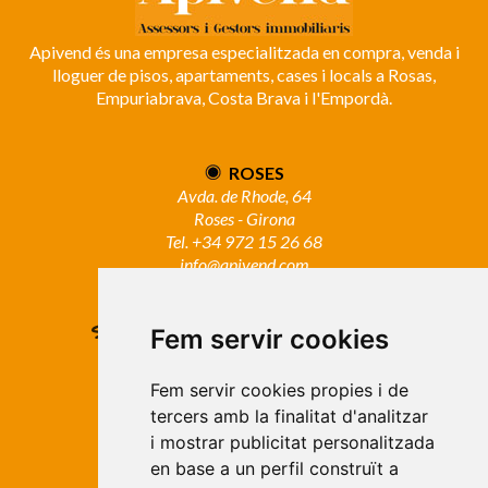
Apivend és una empresa especialitzada en compra, venda i
lloguer de pisos, apartaments, cases i locals a Rosas,
Empuriabrava, Costa Brava i l'Empordà.
ROSES
Avda. de Rhode, 64
Roses - Girona
Tel. +34 972 15 26 68
info@apivend.com
Segueixnos!
Fem servir cookies
Fem servir cookies propies i de
tercers amb la finalitat d'analitzar
i mostrar publicitat personalitzada
en base a un perfil construït a